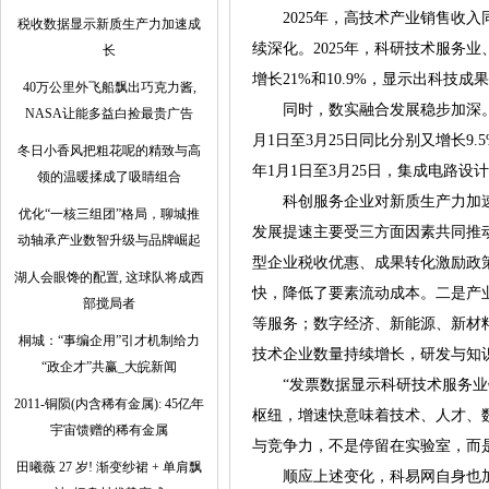
2025年，高技术产业销售收入同比
税收数据显示新质生产力加速成
续深化。2025年，科研技术服务业
长
增长21%和10.9%，显示出科技
40万公里外飞船飘出巧克力酱,
同时，数实融合发展稳步加深。20
NASA让能多益白捡最贵广告
月1日至3月25日同比分别又增长
冬日小香风把粗花呢的精致与高
年1月1日至3月25日，集成电路设计
领的温暖揉成了吸睛组合
科创服务企业对新质生产力加速发
优化“一核三组团”格局，聊城推
发展提速主要受三方面因素共同推
动轴承产业数智升级与品牌崛起
型企业税收优惠、成果转化激励政
湖人会眼馋的配置, 这球队将成西
快，降低了要素流动成本。二是产
部搅局者
等服务；数字经济、新能源、新材
桐城：“事编企用”引才机制给力
技术企业数量持续增长，研发与知
“政企才”共赢_大皖新闻
“发票数据显示科研技术服务业销
2011-铜陨(内含稀有金属): 45亿年
枢纽，增速快意味着技术、人才、
宇宙馈赠的稀有金属
与竞争力，不是停留在实验室，而
田曦薇 27 岁! 渐变纱裙 + 单肩飘
顺应上述变化，科易网自身也加